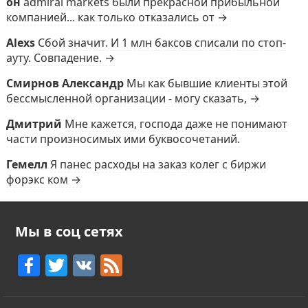
он
admiral markets были прекрасной прибыльной
компанией... как только отказались от →
Alexs
Сбой значит. И 1 млн баксов списали по стоп-
ауту. Совпадение. →
Смирнов Александр
Мы как бывшие клиенты этой
бессмысленной организации - могу сказать, →
Дмитрий
Мне кажется, господа даже не понимают
части произносимых ими буквосочетаний.
Гемелл
Я панес расходы на заказ колег с биржи
форэкс ком →
Мы в соц сетях
F
T
V
F
a
w
K
e