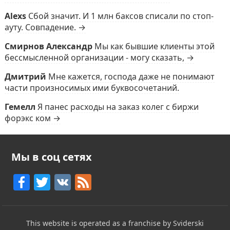
Alexs
Сбой значит. И 1 млн баксов списали по стоп-
ауту. Совпадение. →
Смирнов Александр
Мы как бывшие клиенты этой
бессмысленной организации - могу сказать, →
Дмитрий
Мне кажется, господа даже не понимают
части произносимых ими буквосочетаний.
Гемелл
Я панес расходы на заказ колег с биржи
форэкс ком →
Мы в соц сетях
F
T
V
F
a
w
K
e
c
itt
e
This website is operated as a franchise by Sviderski