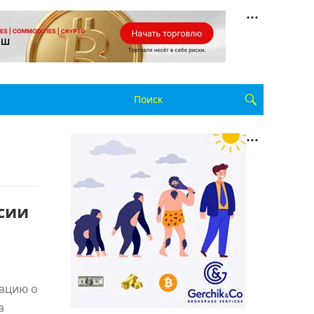
рсии
мацию о
а