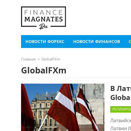
НОВОСТИ ФОРЕКС
НОВОСТИ ФИНАНСОВ
Главная
GlobalFXm
GlobalFXm
В Ла
Glob
РЕГУЛИРО
Латвийск
Латвии (