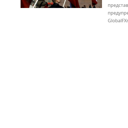
представ
предупре
GlobalF