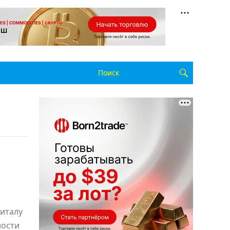
питалу
ности