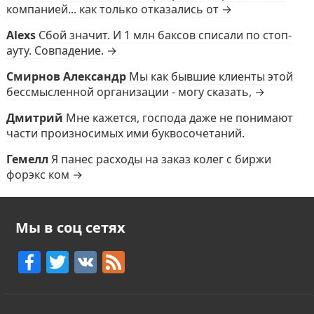
компанией... как только отказались от →
Alexs
Сбой значит. И 1 млн баксов списали по стоп-
ауту. Совпадение. →
Смирнов Александр
Мы как бывшие клиенты этой
бессмысленной организации - могу сказать, →
Дмитрий
Мне кажется, господа даже не понимают
части произносимых ими буквосочетаний.
Гемелл
Я панес расходы на заказ колег с биржи
форэкс ком →
Мы в соц сетях
F
T
V
F
a
w
K
e
c
itt
e