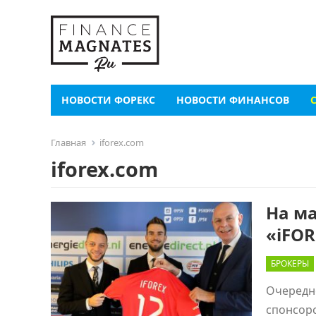
НОВОСТИ ФОРЕКС
НОВОСТИ ФИНАНСОВ
Главная
iforex.com
iforex.com
На м
«iFO
БРОКЕРЫ
Очередн
спонсор