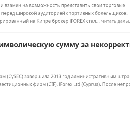
и взамен на возможность представить свои торговые
 перед широкой аудиторией спортивных болельщиков.
трированный на Кипре брокер iFOREX стал…
Читать даль
 символическую сумму за некоррек
ам (CySEC) завершила 2013 год административным штр
естиционных фирм (CIF), iForex Ltd.(Cyprus). После непр