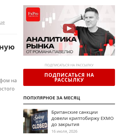
ше
тную
ПОДПИСАТЬСЯ НА РАССЫЛКУ
ПОДПИСАТЬСЯ НА
РАССЫЛКУ
афом на
остого
ПОПУЛЯРНОЕ ЗА МЕСЯЦ
Британские санкции
довели криптобиржу EXMO
до закрытия
16 июля, 2026