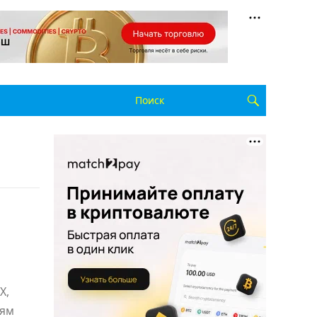
X,
лям