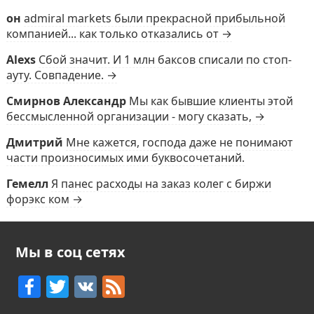
он
admiral markets были прекрасной прибыльной
компанией... как только отказались от →
Alexs
Сбой значит. И 1 млн баксов списали по стоп-
ауту. Совпадение. →
Смирнов Александр
Мы как бывшие клиенты этой
бессмысленной организации - могу сказать, →
Дмитрий
Мне кажется, господа даже не понимают
части произносимых ими буквосочетаний.
Гемелл
Я панес расходы на заказ колег с биржи
форэкс ком →
Мы в соц сетях
F
T
V
F
a
w
K
e