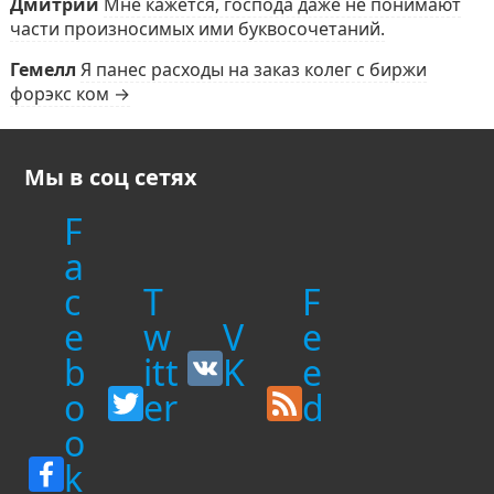
Дмитрий
Мне кажется, господа даже не понимают
части произносимых ими буквосочетаний.
Гемелл
Я панес расходы на заказ колег с биржи
форэкс ком →
Мы в соц сетях
F
a
c
T
F
e
w
V
e
b
itt
K
e
o
er
d
o
k