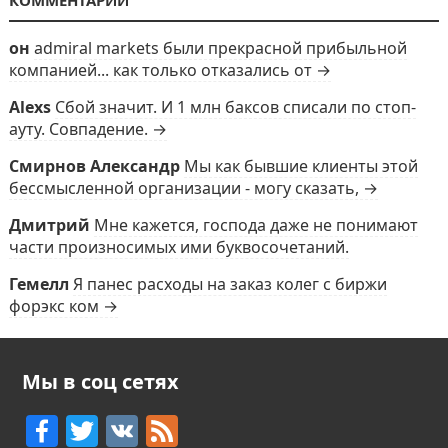
КОММЕНТАРИИ
он
admiral markets были прекрасной прибыльной
компанией... как только отказались от →
Alexs
Сбой значит. И 1 млн баксов списали по стоп-
ауту. Совпадение. →
Смирнов Александр
Мы как бывшие клиенты этой
бессмысленной организации - могу сказать, →
Дмитрий
Мне кажется, господа даже не понимают
части произносимых ими буквосочетаний.
Гемелл
Я панес расходы на заказ колег с биржи
форэкс ком →
Мы в соц сетях
F
T
V
F