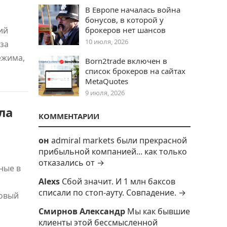
В Европе началась война
бонусов, в которой у
ий
брокеров нет шансов
10 июля, 2026
за
ежима,
Born2trade включен в
список брокеров на сайтах
MetaQuotes
9 июля, 2026
ла
КОММЕНТАРИИ
он
admiral markets были прекрасной
прибыльной компанией... как только
отказались от →
ные в
Alexs
Сбой значит. И 1 млн баксов
списали по стоп-ауту. Совпадение. →
совый
Смирнов Александр
Мы как бывшие
клиенты этой бессмысленной