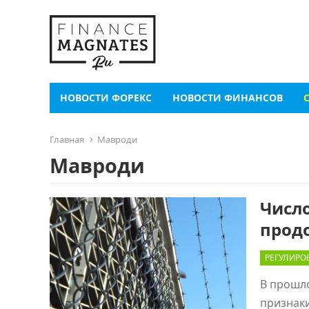
НОВОСТИ ФОРЕКС
НОВОСТИ ФИНАНСОВ
Главная
Мавроди
Мавроди
Числ
прод
РЕГУЛИРО
В прошло
признак