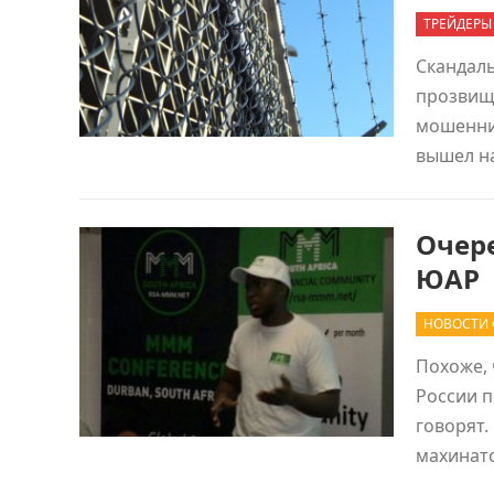
ТРЕЙДЕРЫ
Скандал
прозвище
мошеннич
вышел н
Очер
ЮАР
НОВОСТИ
Похоже, 
России п
говорят.
махинат