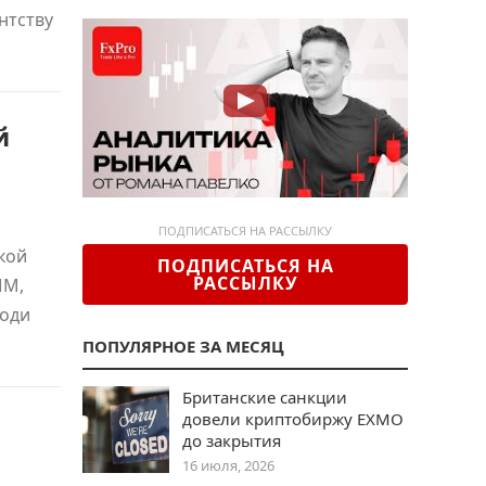
нтству
й
ПОДПИСАТЬСЯ НА РАССЫЛКУ
кой
ПОДПИСАТЬСЯ НА
РАССЫЛКУ
ММ,
роди
ПОПУЛЯРНОЕ ЗА МЕСЯЦ
Британские санкции
довели криптобиржу EXMO
до закрытия
16 июля, 2026