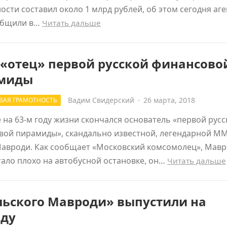
ости составил около 1 млрд рублей, об этом сегодня аге
общили в…
Читать дальше
 «отец» первой русской финансово
миды
Вадим Свидерский
·
26 марта, 2018
ВАЯ ГРАМОТНОСТЬ
 на 63-м году жизни скончался основатель «первой русс
вой пирамиды», скандально известной, легендарной М
Мавроди. Как сообщает «Московский комсомолец», Мав
ало плохо на автобусной остановке, он…
Читать дальше
льского Мавроди» выпустили на
оду