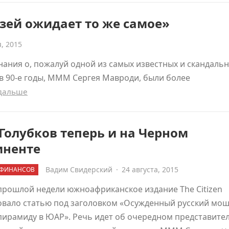
зей ожидает то же самое»
, 2015
нания о, пожалуй одной из самых известных и скандаль
в 90-е годы, МММ Сергея Мавроди, были более
 дальше
Голубков теперь и на Черном
иненте
Вадим Свидерский
·
24 августа, 2015
 ФИНАНСОВ
прошлой недели южноафриканское издание The Citizen
овало статью под заголовком «Осужденный русский мо
пирамиду в ЮАР». Речь идет об очередном представите