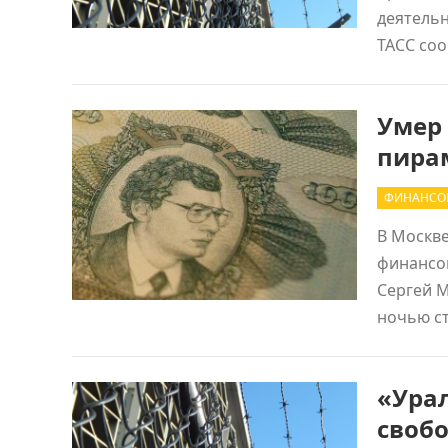
деятельн
ТАСС со
Умер
пира
ФИНАНСО
В Москве
финансо
Сергей 
ночью ст
«Ура
своб