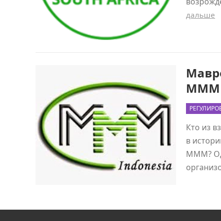
возрожд
дальше
Мавр
МММ
РЕГУЛИРО
Кто из в
в истори
МММ? Од
организ