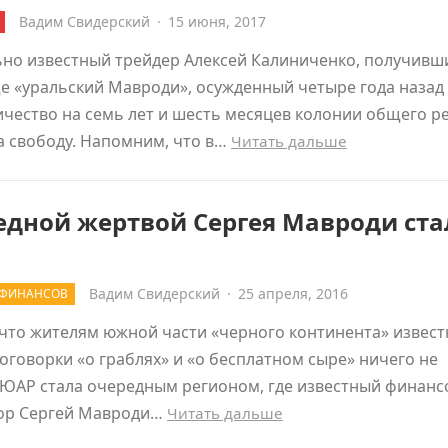
Вадим Свидерский
·
15 июня, 2017
ьно известный трейдер Алексей Калиниченко, получивш
 «уральский Мавроди», осужденный четыре года назад 
ество на семь лет и шесть месяцев колонии общего р
а свободу. Напомним, что в…
Читать дальше
едной жертвой Сергея Мавроди ста
Вадим Свидерский
·
25 апреля, 2016
 ФИНАНСОВ
что жителям южной части «черного континента» извест
оговорки «о граблях» и «о бесплатном сыре» ничего не
 ЮАР стала очередным регионом, где известный финан
ор Сергей Мавроди…
Читать дальше