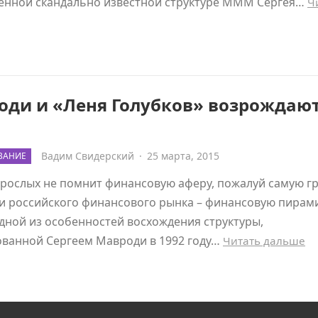
енной скандально известной структуре МММ Сергея…
Ч
оди и «Леня Голубков» возрождаю
Вадим Свидерский
·
25 марта, 2015
ВАНИЕ
зрослых не помнит финансовую аферу, пожалуй самую г
и российского финансового рынка – финансовую пирам
ной из особенностей восхождения структуры,
ованной Сергеем Мавроди в 1992 году…
Читать дальше