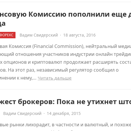
нсовую Комиссию пополнили еще 
да
Вадим Свидерский
·
18 августа, 2016
ФОРЕКС
ая Комиссия (Financial Commission), нейтральный меди
ующий отношения участников индустрии онлайн трейди
х опционов и криптовалют продолжает расширять сост
ов. На этот раз, независимый регулятор сообщил о
инении к нему,…
Читать дальше
ест брокеров: Пока не утихнет ш
Вадим Свидерский
·
14 декабря, 2015
ые рынки лихорадит, в частности и валютный, и похож