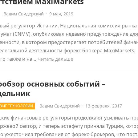
утствием MaxiMarkets
Вадим Свидерский
·
9 мая, 2019
вый регулятор Испании, Национальная комиссия рынка
умаг (CNMV), опубликовал недавно предупреждение для
енности, в котором предостерегает потребителей фина
нелегальной деятельности форекс брокера MaxiMarkets,
го также и на…
Читать дальше
ообзор основных событий –
дельник
Вадим Свидерский
·
13 февраля, 2017
ВЫЕ ТЕХНОЛОГИИ
ские финансовые регуляторы продолжают усиливать пр
ржевой сектор, и теперь эстафету приняла Турция, кото
о ужесточила требования от форекс-брокеров, что пос