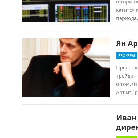
шторм по
катится 
периода
Ян Ар
БРОКЕРЫ
Представ
трейдинг
о том, ч
Арт избр
Иван
дирек