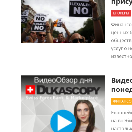
прис
БРОКЕРЫ
Финансо
ценных б
обществ
услуг о 
известно
Виде
поне
ФИНАНСО
Европей
на внеби
настольк