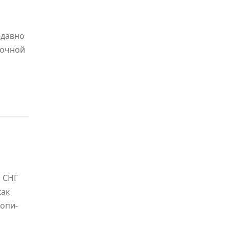
едавно
точной
 СНГ
как
копи-