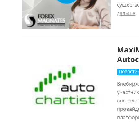
существ
дальше
Maxi
Autoc
НОВОСТИ 
Внебирже
участни
восполь
провайде
платфор