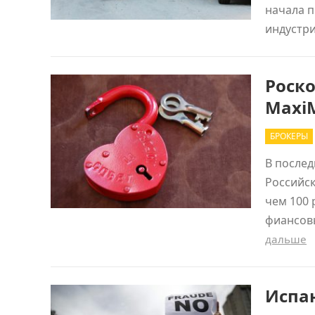
начала 
индустр
Роск
MaxiM
БРОКЕРЫ
В послед
Российск
чем 100 
фиансов
дальше
Испа