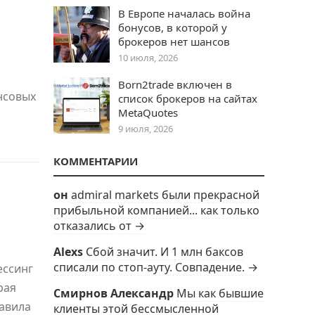
В Европе началась война
бонусов, в которой у
брокеров нет шансов
10 июля, 2026
Born2trade включен в
нсовых
список брокеров на сайтах
MetaQuotes
9 июля, 2026
КОММЕНТАРИИ
он
admiral markets были прекрасной
прибыльной компанией... как только
отказались от →
Alexs
Сбой значит. И 1 млн баксов
списали по стоп-ауту. Совпадение. →
ессинг
рая
Смирнов Александр
Мы как бывшие
тавила
клиенты этой бессмысленной