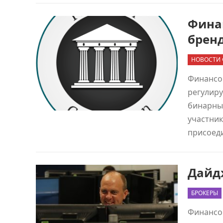
Фина
брен
НОВОСТИ 
Финансов
регулир
бинарны
участник
присоед
Дайдж
БРОКЕРЫ
Финансов