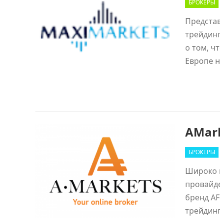
БРОКЕРЫ
Представ
трейдинг
о том, ч
Европе 
AMark
БРОКЕРЫ
Широко п
провайде
бренд AF
трейдин