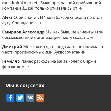
он
admiral markets были прекрасной прибыльной
компанией... как только отказались от →
Alexs
Сбой значит. И 1 млн баксов списали по стоп-
ауту. Совпадение. →
Смирнов Александр
Мы как бывшие клиенты этой
бессмысленной организации - могу сказать, →
Дмитрий
Мне кажется, господа даже не понимают
части произносимых ими буквосочетаний.
Гемелл
Я панес расходы на заказ колег с биржи
форэкс ком →
Мы в соц сетях
F
T
V
F
a
w
K
e