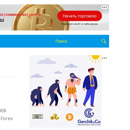
008
 Forex