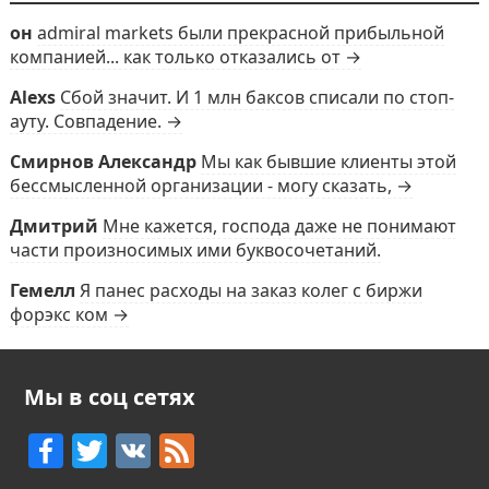
он
admiral markets были прекрасной прибыльной
компанией... как только отказались от →
Alexs
Сбой значит. И 1 млн баксов списали по стоп-
ауту. Совпадение. →
Смирнов Александр
Мы как бывшие клиенты этой
бессмысленной организации - могу сказать, →
Дмитрий
Мне кажется, господа даже не понимают
части произносимых ими буквосочетаний.
Гемелл
Я панес расходы на заказ колег с биржи
форэкс ком →
Мы в соц сетях
F
T
V
F
a
w
K
e