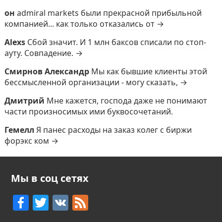
он
admiral markets были прекрасной прибыльной
компанией... как только отказались от →
Alexs
Сбой значит. И 1 млн баксов списали по стоп-
ауту. Совпадение. →
Смирнов Александр
Мы как бывшие клиенты этой
бессмысленной организации - могу сказать, →
Дмитрий
Мне кажется, господа даже не понимают
части произносимых ими буквосочетаний.
Гемелл
Я панес расходы на заказ колег с биржи
форэкс ком →
Мы в соц сетях
F
T
V
F
a
w
K
e