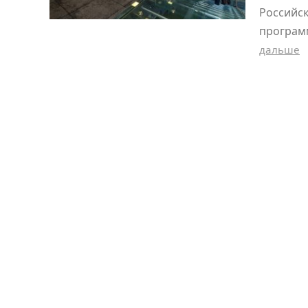
Российск
программ
дальше