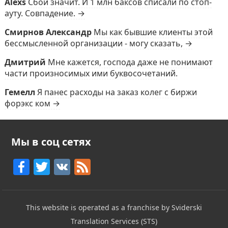
Alexs
Сбой значит. И 1 млн баксов списали по стоп-
ауту. Совпадение. →
Смирнов Александр
Мы как бывшие клиенты этой
бессмысленной организации - могу сказать, →
Дмитрий
Мне кажется, господа даже не понимают
части произносимых ими буквосочетаний.
Гемелл
Я панес расходы на заказ колег с биржи
форэкс ком →
Мы в соц сетях
F
T
V
F
a
w
K
e
c
itt
e
This website is operated as a franchise by Sviderski
e
er
d
Translation Services (STS)