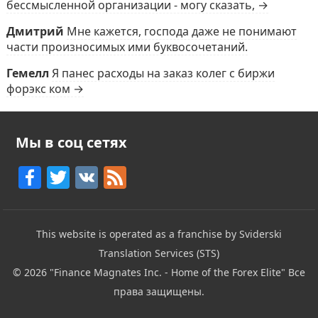
бессмысленной организации - могу сказать, →
Дмитрий
Мне кажется, господа даже не понимают
части произносимых ими буквосочетаний.
Гемелл
Я панес расходы на заказ колег с биржи
форэкс ком →
Мы в соц сетях
F
T
V
F
a
w
K
e
c
itt
e
This website is operated as a franchise by Sviderski
e
er
d
Translation Services (STS)
b
© 2026
"Finance Magnates Inc. - Home of the Forex Elite"
Все
o
права защищены.
o