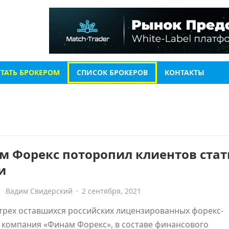
СТАТЬ БРОКЕРОМ
СПИСОК БРОКЕРОВ
КОНТАКТЫ
м Форекс поторопил клиентов стат
и
Вадим Свидерский
·
2 сентября, 2021
трех оставшихся российских лицензированных форекс-
 компания «Финам Форекс», в составе финансового