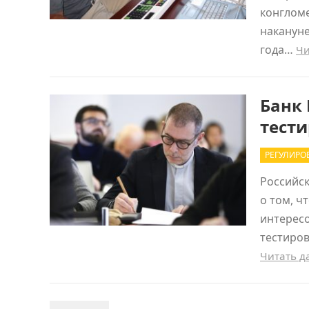
конглом
накануне
года…
Чи
Банк 
тест
РЕГУЛИРО
Российск
о том, ч
интересо
тестиро
Читать 