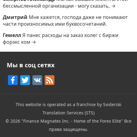
бессмысленной организации - могу сказать, →
Дмитрий
Мне кажется, господа даже не понимают
части произносимых ими буквосочетаний.
Гемелл
Я панес расходы на заказ колег с биржи
форэкс ком →
Мы в соц сетях
F
T
V
F
a
w
K
e
c
itt
e
This website is operated as a franchise by Sviderski
e
er
d
Translation Services (STS)
b
© 2026
"Finance Magnates Inc. - Home of the Forex Elite"
Все
o
права защищены.