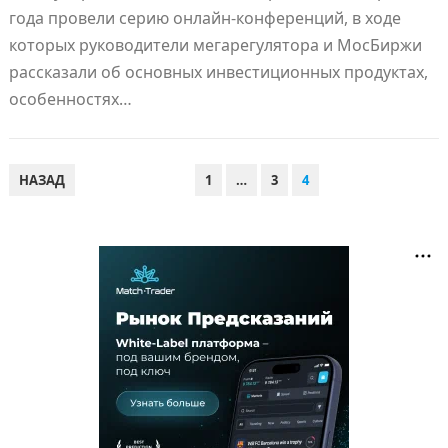
года провели серию онлайн-конференций, в ходе
которых руководители мегарегулятора и МосБиржи
рассказали об основных инвестиционных продуктах,
особенностях…
ПАГИНАЦИЯ
НАЗАД
1
…
3
4
ЗАПИСЕЙ