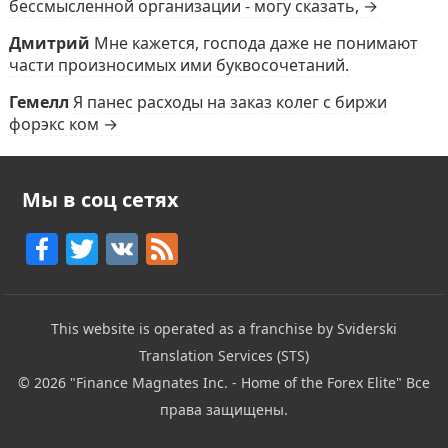
бессмысленной организации - могу сказать, →
Дмитрий
Мне кажется, господа даже не понимают
части произносимых ими буквосочетаний.
Гемелл
Я панес расходы на заказ колег с биржи
форэкс ком →
Мы в соц сетях
F
T
V
F
a
w
K
e
c
itt
e
This website is operated as a franchise by Sviderski
e
er
d
Translation Services (STS)
b
© 2026
"Finance Magnates Inc. - Home of the Forex Elite"
Все
o
права защищены.
o