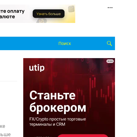
ке
льше