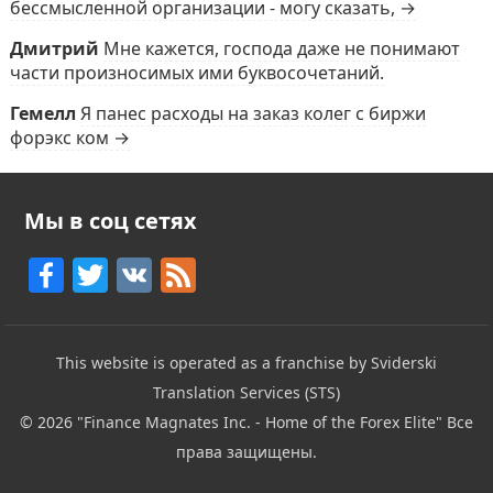
бессмысленной организации - могу сказать, →
Дмитрий
Мне кажется, господа даже не понимают
части произносимых ими буквосочетаний.
Гемелл
Я панес расходы на заказ колег с биржи
форэкс ком →
Мы в соц сетях
F
T
V
F
a
w
K
e
c
itt
e
This website is operated as a franchise by Sviderski
e
er
d
Translation Services (STS)
b
© 2026
"Finance Magnates Inc. - Home of the Forex Elite"
Все
o
права защищены.
o