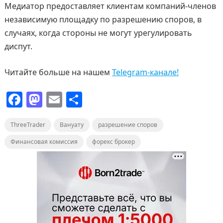
Медиатор предоставляет клиентам компаний-членов
независимую площадку по разрешению споров, в
случаях, когда стороны не могут урегулировать
диспут.
Читайте больше на нашем
Telegram-канале!
F
M
E
О
a
a
m
т
ThreeTrader
c
st
Вануату
ai
п
разрешение споров
e
o
l
р
Финансовая комиссия
форекс брокер
b
d
а
o
o
в
o
n
и
k
т