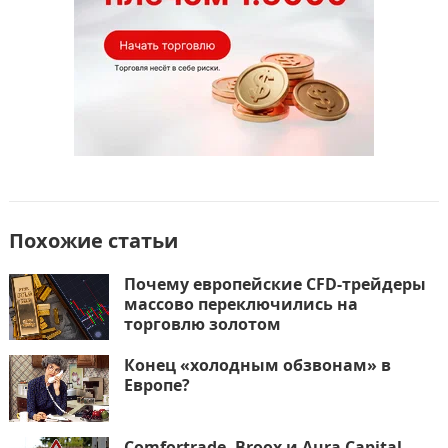
ь
Похожие статьи
Почему европейские CFD-трейдеры
массово переключились на
торговлю золотом
Конец «холодным обзвонам» в
Европе?
Comfortrade, Broox и Aura Capital