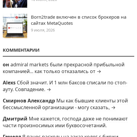
Born2trade включен в список брокеров на
сайтах MetaQuotes
9 июля, 2026
КОММЕНТАРИИ
он
admiral markets были прекрасной прибыльной
компанией... как только отказались от →
Alexs
Сбой значит. И 1 млн баксов списали по стоп-
ауту. Совпадение. →
Смирнов Александр
Мы как бывшие клиенты этой
бессмысленной организации - могу сказать, →
Дмитрий
Мне кажется, господа даже не понимают
части произносимых ими буквосочетаний.
Гемелл
Я панес расходы на заказ колег с биржи