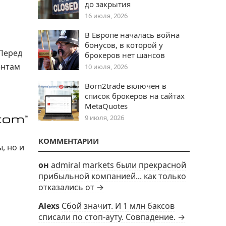
до закрытия
16 июля, 2026
В Европе началась война
бонусов, в которой у
«Перед
брокеров нет шансов
ентам
10 июля, 2026
Born2trade включен в
список брокеров на сайтах
MetaQuotes
9 июля, 2026
КОММЕНТАРИИ
, но и
он
admiral markets были прекрасной
прибыльной компанией... как только
отказались от →
Alexs
Сбой значит. И 1 млн баксов
списали по стоп-ауту. Совпадение. →