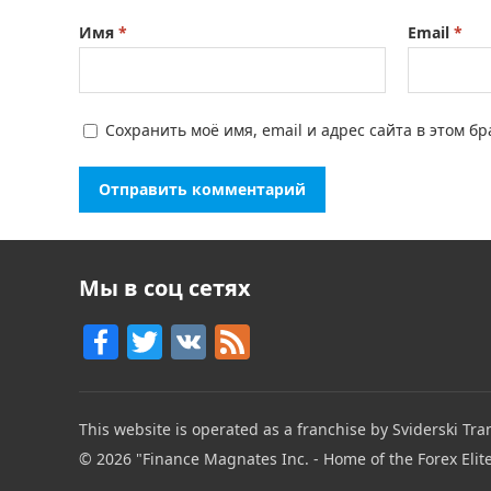
Имя
*
Email
*
Сохранить моё имя, email и адрес сайта в этом 
Мы в соц сетях
F
T
V
F
a
w
K
e
c
itt
e
This website is operated as a franchise by Sviderski Tran
e
er
d
© 2026
"Finance Magnates Inc. - Home of the Forex Elit
b