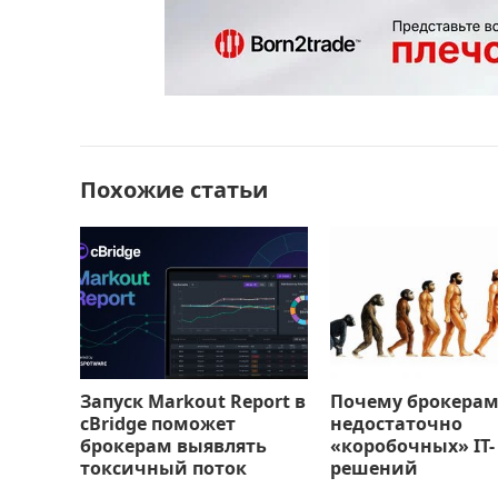
e
o
l
р
b
d
а
o
o
в
o
n
и
k
т
Похожие статьи
ь
Запуск Markout Report в
Почему брокерам
cBridge поможет
недостаточно
брокерам выявлять
«коробочных» IT-
токсичный поток
решений