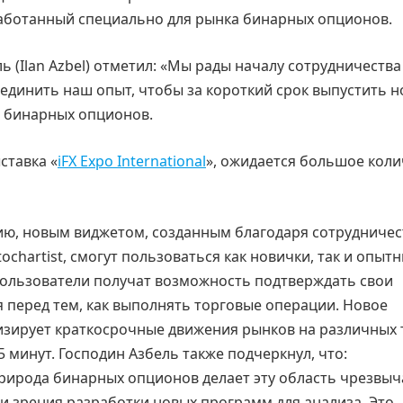
зработанный специально для рынка бинарных опционов.
ь (Ilan Azbel) отметил: «Мы рады началу сотрудничества
ъединить наш опыт, чтобы за короткий срок выпустить 
м бинарных опционов.
ставка «
iFX Expo International
», ожидается большое коли
ию, новым виджетом, созданным благодаря сотрудничес
tochartist, смогут пользоваться как новички, так и опыт
пользователи получат возможность подтверждать свои
 перед тем, как выполнять торговые операции. Новое
зирует краткосрочные движения рынков на различных 
 5 минут. Господин Азбель также подчеркнул, что:
рирода бинарных опционов делает эту область чрезвы
и зрения разработки новых программ для анализа. Это