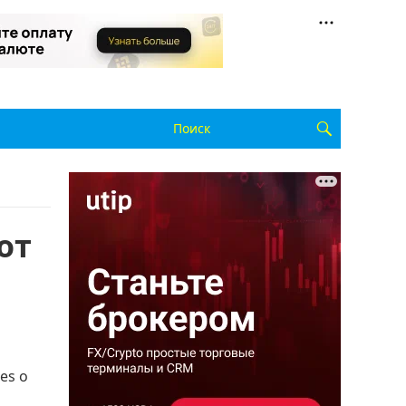
от
es о