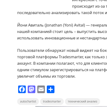
происходит из-за 
последовательно анализировать такой поток 
Йони Авиталь (Jonathan (Yoni) Avital) — генер
нашей компанией стоит цель – выпустить выс
использовать инновационные и нестандартны
Пользователи обнаружат новый виджет на бок
торговой платформы Tradesmarter, как только 
аккаунт. В компании полагают, что для клиенто
одним стимулом зарегистрироваться на платф
увеличит объемы их торговли.
F
M
E
О
a
a
m
т
autochartist
c
st
tradesmarter
ai
п
технический анализ