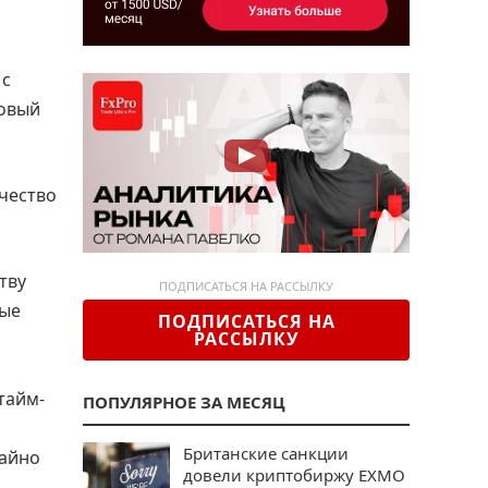
 с
новый
чество
тву
ПОДПИСАТЬСЯ НА РАССЫЛКУ
ные
ПОДПИСАТЬСЯ НА
РАССЫЛКУ
тайм-
ПОПУЛЯРНОЕ ЗА МЕСЯЦ
Британские санкции
чайно
довели криптобиржу EXMO