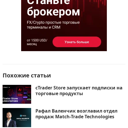
o
n
и
k
т
ь
Похожие статьи
cTrader Store запускает подписки на
торговые продукты
Рафал Валенчик возглавил отдел
продаж Match-Trade Technologies