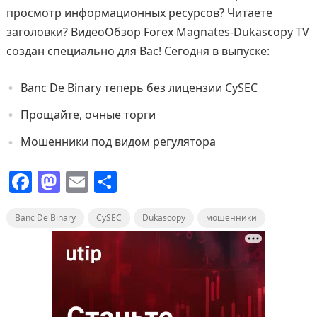
просмотр информационных ресурсов? Читаете
заголовки? ВидеоОбзор Forex Magnates-Dukascopy TV
создан специально для Вас! Сегодня в выпуске:
Banc De Binary теперь без лицензии CySEC
Прощайте, очные торги
Мошенники под видом регулятора
F
M
E
О
a
a
m
т
Banc De Binary
c
st
ai
CySEC
п
Dukascopy
мошенники
e
o
l
р
b
d
а
o
o
в