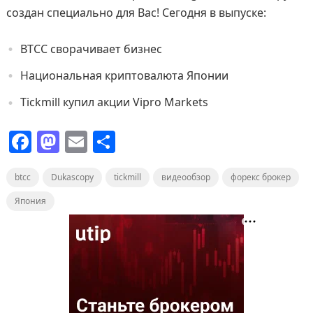
создан специально для Вас! Сегодня в выпуске:
BTCC сворачивает бизнес
Национальная криптовалюта Японии
Tickmill купил акции Vipro Markets
F
M
E
О
a
a
m
т
btcc
c
Dukascopy
st
ai
tickmill
п
видеообзор
форекс брокер
e
o
l
р
Япония
b
d
а
o
o
в
o
n
и
k
т