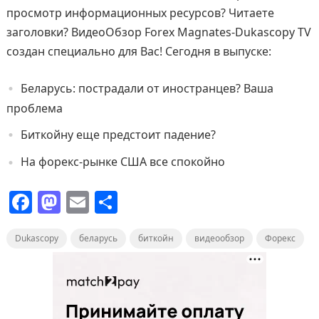
просмотр информационных ресурсов? Читаете
заголовки? ВидеоОбзор Forex Magnates-Dukascopy TV
создан специально для Вас! Сегодня в выпуске:
Беларусь: пострадали от иностранцев? Ваша
проблема
Биткойну еще предстоит падение?
На форекс-рынке США все спокойно
F
M
E
О
a
a
m
т
Dukascopy
c
st
беларусь
ai
п
биткойн
видеообзор
Форекс
e
o
l
р
b
d
а
o
o
в