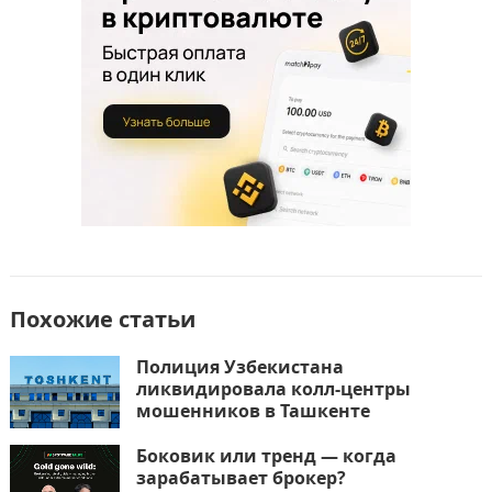
o
n
и
k
т
ь
Похожие статьи
Полиция Узбекистана
ликвидировала колл-центры
мошенников в Ташкенте
Боковик или тренд — когда
зарабатывает брокер?