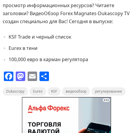
просмотр информационных ресурсов? Читаете
заголовки? ВидеоОбзор Forex Magnates-Dukascopy TV
создан специально для Вас! Сегодня в выпуске:
KSF Trade и черный список
Eurex в тени
100,000 евро в карман регулятора
F
M
E
О
a
a
m
т
Dukascopy
c
st
Eurex
ai
п
KSF
видеообзор
регулирование
e
o
l
р
b
d
а
o
o
в