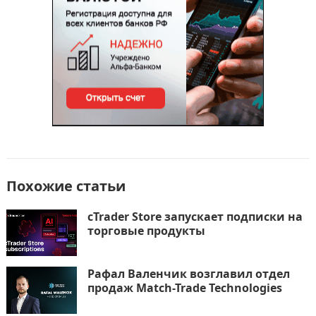
o
n
и
k
т
ь
Похожие статьи
cTrader Store запускает подписки на
торговые продукты
Рафал Валенчик возглавил отдел
продаж Match-Trade Technologies