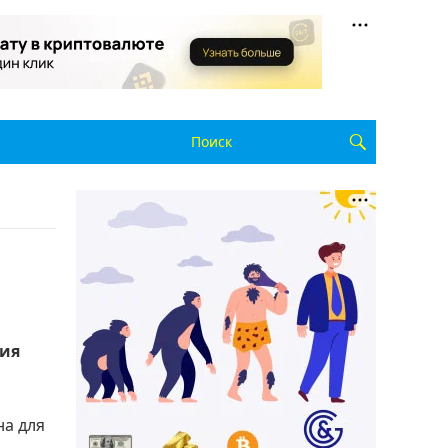
рия
на для