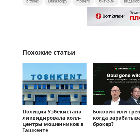
bitfinex
c
st
Dukascopy
ai
п
monero
биткойн
видеооб
e
o
l
р
b
d
а
o
o
в
o
n
и
Похожие статьи
k
т
ь
Полиция Узбекистана
Боковик или тре
ликвидировала колл-
когда зарабатыв
центры мошенников в
брокер?
Ташкенте