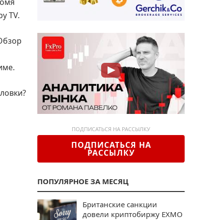
номя
y TV.
 Обзор
име.
оловки?
ПОДПИСАТЬСЯ НА РАССЫЛКУ
ПОДПИСАТЬСЯ НА
РАССЫЛКУ
ПОПУЛЯРНОЕ ЗА МЕСЯЦ
Британские санкции
довели криптобиржу EXMO