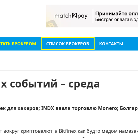
СТАТЬ БРОКЕРОМ
СПИСОК БРОКЕРОВ
КОНТАКТЫ
х событий – среда
чек для хакеров; INDX ввела торговлю Monero; Болга
 вокруг криптовалют, а Bitfinex как будто медом намаза