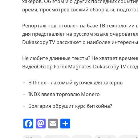
хакеров. Об этом и о других последних событи
время, просмотрев свежий обзор дня, подгото
Репортаж подготовлен на базе ТВ-технологии
дня представляет на русском языке очаровате
Dukascopy TV расскажет о наиболее интересн
Не любите длинные тексты? Не хватает време
ВидеоОбзор Forex Magnates-Dukascopy TV созда
Bitfinex – лакомый кусочек для хакеров
INDX ввела торговлю Monero
Болгария обрушит курс биткойна?
F
M
E
О
a
a
m
т