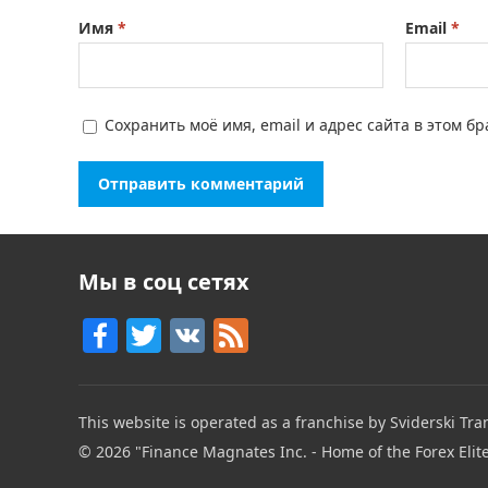
Имя
*
Email
*
Сохранить моё имя, email и адрес сайта в этом 
Мы в соц сетях
F
T
V
F
a
w
K
e
c
itt
e
This website is operated as a franchise by Sviderski Tran
e
er
d
© 2026
"Finance Magnates Inc. - Home of the Forex Elit
b