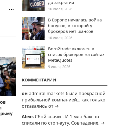
до закрытия
16 июля, 2026
В Европе началась война
бонусов, в которой у
брокеров нет шансов
10 июля, 2026
Born2trade включен в
список брокеров на сайтах
MetaQuotes
9 июля, 2026
КОММЕНТАРИИ
он
admiral markets были прекрасной
прибыльной компанией... как только
ов
отказались от →
а
юрьму
Alexs
Сбой значит. И 1 млн баксов
списали по стоп-ауту. Совпадение. →