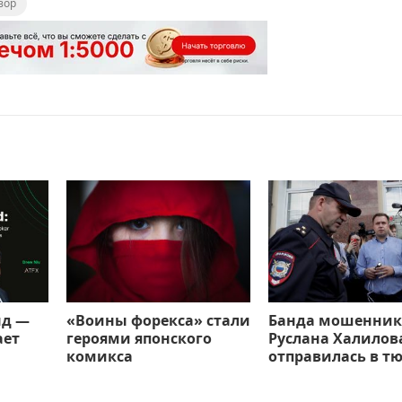
зор
нд —
«Воины форекса» стали
Банда мошенник
ает
героями японского
Руслана Халилов
комикса
отправилась в т