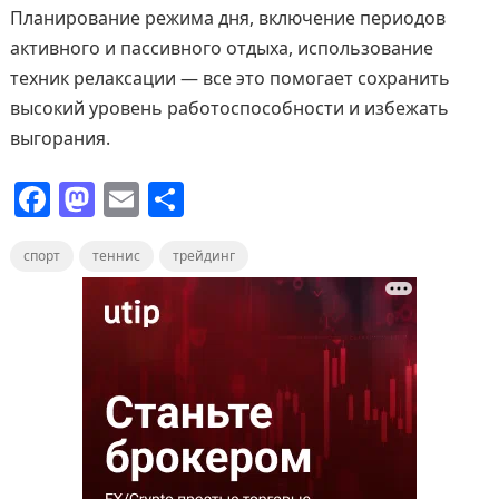
Планирование режима дня, включение периодов
активного и пассивного отдыха, использование
техник релаксации — все это помогает сохранить
высокий уровень работоспособности и избежать
выгорания.
F
M
E
О
a
a
m
т
спорт
c
теннис
st
ai
трейдинг
п
e
o
l
р
b
d
а
o
o
в
o
n
и
k
т
ь