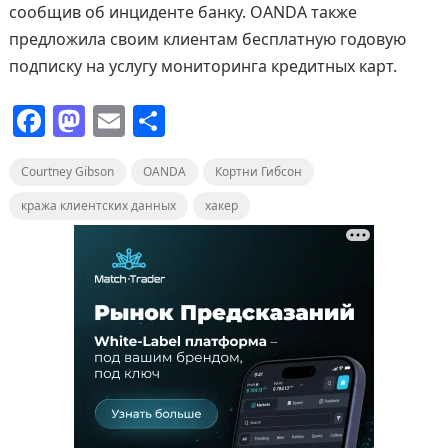
сообщив об инциденте банку. OANDA также
предложила своим клиентам бесплатную годовую
подписку на услугу мониторинга кредитных карт.
F
M
E
О
a
a
m
т
Courtney Gibson
c
st
ai
OANDA
п
Кортни Гибсон
e
o
l
р
кража клиентских данных
хакер
b
d
а
o
o
в
o
n
и
k
т
ь