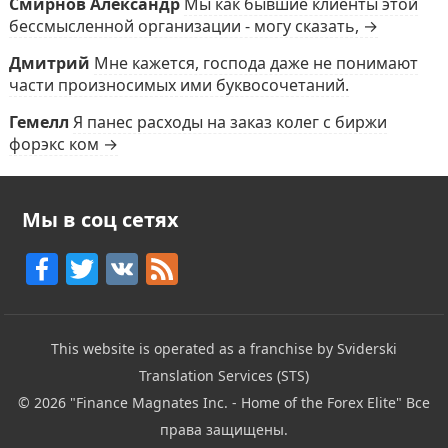
Смирнов Александр
Мы как бывшие клиенты этой
бессмысленной организации - могу сказать, →
Дмитрий
Мне кажется, господа даже не понимают
части произносимых ими буквосочетаний.
Гемелл
Я панес расходы на заказ колег с биржи
форэкс ком →
Мы в соц сетях
F
T
V
F
a
w
K
e
c
itt
e
This website is operated as a franchise by Sviderski
e
er
d
Translation Services (STS)
b
© 2026
"Finance Magnates Inc. - Home of the Forex Elite"
Все
o
права защищены.