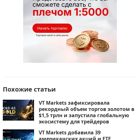
k
т
ь
Похожие статьи
VT Markets зафиксировала
рекордный объем торгов золотом в
$1,5 трлн и запустила глобальную
экосистему для трейдеров
VT Markets добавила 39
американских акций и ETF,