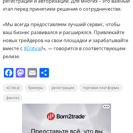
регистрации и авторизации. Для многих – это важный
этап перед принятием решения о сотрудничестве.
«Мы всегда предоставляем лучший сервис, чтобы
ваш бизнес развивался и расширялся. Привлекайте
новых трейдеров на свои площадки и зарабатывайте
вместе с
XCritical
!», — говорится в соответствующем
релизе.
F
M
E
О
a
a
m
т
xCritical
c
st
брокеры
ai
п
регистрация
торговая платформа
e
o
l
р
финтех
b
d
а
o
o
в
o
n
и