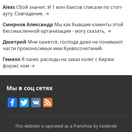
Alexs
Сбой значит. И 1 млн баксов списали по стоп-
ауту. Совпадение. →
Смирнов Александр
Мы как бывшие клиенты этой
бессмысленной организации - могу сказать, →
Дмитрий
Мне кажется, господа даже не понимают
части произносимых ими буквосочетаний.
Гемелл
Я панес расходы на заказ колег с биржи
форэкс ком →
Мы в соц сетях
F
T
V
F
a
w
K
e
c
itt
e
This website is operated as a franchise by Sviderski
e
er
d