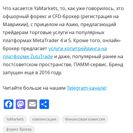
Что касается YaMarkets, то, как уже говорилось, это
офшорный форекс и CFD-брокер (регистрация на
Маврикии), с прицелом на Азию, предлагающий
трейдерам торговые услуги на популярных
платформах MetaTrader 4 и 5. Кроме того, онлайн-
брокер предлагает
услуги копитрейдинга на
платформе ZuluTrade
и даже, популярный ранее на
постсоветском пространстве, ПАММ-сервис. Бренд
запущен еще в 2016 году.
Читайте больше на нашем
Telegram-канале!
F
M
E
О
a
a
m
т
YaMarkets
c
st
компенсации
ai
п
Финансовая комиссия
e
o
l
р
форекс брокер