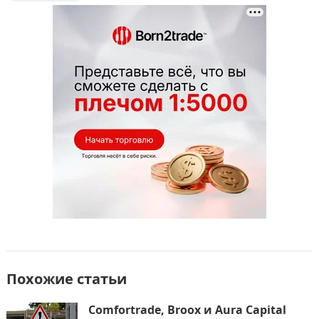
b
d
а
o
o
в
o
n
и
k
т
ь
Похожие статьи
Comfortrade, Broox и Aura Capital