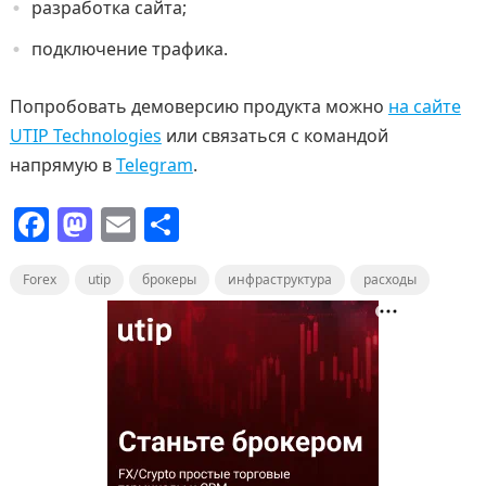
разработка сайта;
подключение трафика.
Попробовать демоверсию продукта можно
на сайте
UTIP Technologies
или связаться с командой
напрямую в
Telegram
.
F
M
E
О
a
a
m
т
Forex
c
utip
st
ai
брокеры
п
инфраструктура
расходы
e
o
l
р
b
d
а
o
o
в
o
n
и
k
т