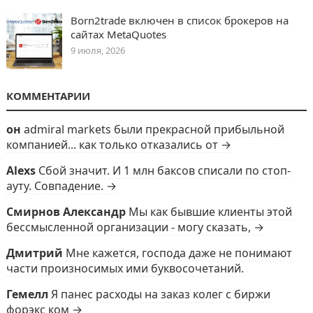
Born2trade включен в список брокеров на
сайтах MetaQuotes
9 июля, 2026
КОММЕНТАРИИ
он
admiral markets были прекрасной прибыльной
компанией... как только отказались от →
Alexs
Сбой значит. И 1 млн баксов списали по стоп-
ауту. Совпадение. →
Смирнов Александр
Мы как бывшие клиенты этой
бессмысленной организации - могу сказать, →
Дмитрий
Мне кажется, господа даже не понимают
части произносимых ими буквосочетаний.
Гемелл
Я панес расходы на заказ колег с биржи
форэкс ком →