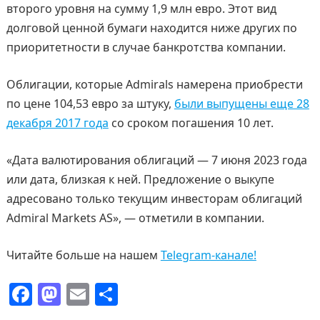
второго уровня на сумму 1,9 млн евро. Этот вид
долговой ценной бумаги находится ниже других по
приоритетности в случае банкротства компании.
Облигации, которые Admirals намерена приобрести
по цене 104,53 евро за штуку,
были выпущены еще 28
декабря 2017 года
со сроком погашения 10 лет.
«Дата валютирования облигаций — 7 июня 2023 года
или дата, близкая к ней. Предложение о выкупе
адресовано только текущим инвесторам облигаций
Admiral Markets AS», — отметили в компании.
Читайте больше на нашем
Telegram-канале!
F
M
E
О
a
a
m
т