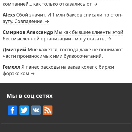
компанией... как только отказались от →
Alexs
Сбой значит. И 1 млн баксов списали по стоп-
ауту. Совпадение. →
Смирнов Александр
Мы как бывшие клиенты этой
бессмысленной организации - могу сказать, →
Дмитрий
Мне кажется, господа даже не понимают
части произносимых ими буквосочетаний.
Гемелл
Я панес расходы на заказ колег с биржи
форэкс ком →
Мы в соц сетях
F
T
V
F
a
w
K
e
c
itt
e