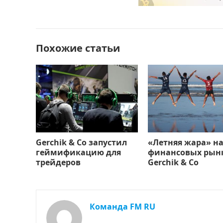
b
d
а
o
o
в
o
n
и
Похожие статьи
k
т
ь
Gerchik & Co запустил
«Летняя жара» н
геймификацию для
финансовых рынк
трейдеров
Gerchik & Co
Команда FM RU