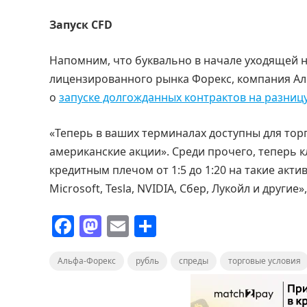
Запуск CFD
Напомним, что буквально в начале уходящей 
лицензированного рынка Форекс, компания Ал
о
запуске долгожданных контрактов на разниц
«Теперь в ваших терминалах доступны для торг
американские акции». Среди прочего, теперь
кредитным плечом от 1:5 до 1:20 на такие актив
Microsoft, Tesla, NVIDIA, Сбер, Лукойл и други
F
M
E
О
a
a
m
т
Альфа-Форекс
c
st
ai
рубль
п
спреды
торговые условия
e
o
l
р