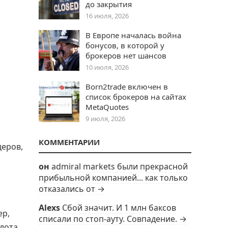
до закрытия
16 июля, 2026
В Европе началась война
бонусов, в которой у
брокеров нет шансов
10 июля, 2026
Born2trade включен в
список брокеров на сайтах
MetaQuotes
9 июля, 2026
КОММЕНТАРИИ
деров,
он
admiral markets были прекрасной
прибыльной компанией... как только
отказались от →
Alexs
Сбой значит. И 1 млн баксов
ер,
списали по стоп-ауту. Совпадение. →
лота,