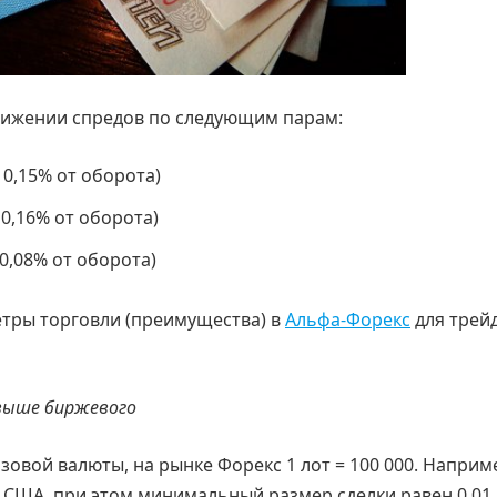
нижении спредов по следующим парам:
 0,15% от оборота)
0,16% от оборота)
0,08% от оборота)
тры торговли (преимущества) в
Альфа-Форекс
для трей
 выше биржевого
базовой валюты, на рынке Форекс 1 лот = 100 000. Наприм
в США, при этом минимальный размер сделки равен 0,01 