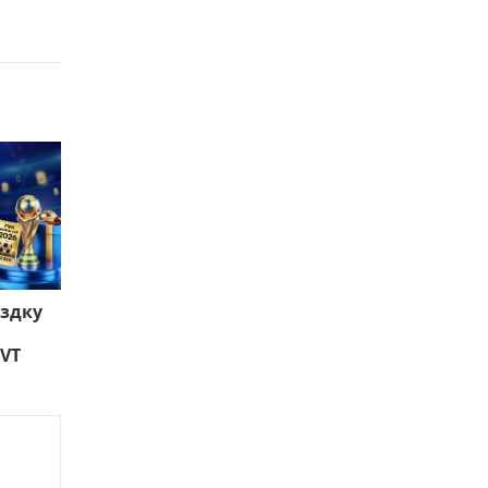
ездку
 VT