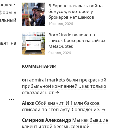
неделе.
В Европе началась война
бонусов, в которой у
тформ у
брокеров нет шансов
альный
10 июля, 2026
Born2trade включен в
список брокеров на сайтах
вят на
MetaQuotes
9 июля, 2026
КОММЕНТАРИИ
он
admiral markets были прекрасной
прибыльной компанией... как только
отказались от →
Alexs
Сбой значит. И 1 млн баксов
списали по стоп-ауту. Совпадение. →
Смирнов Александр
Мы как бывшие
клиенты этой бессмысленной