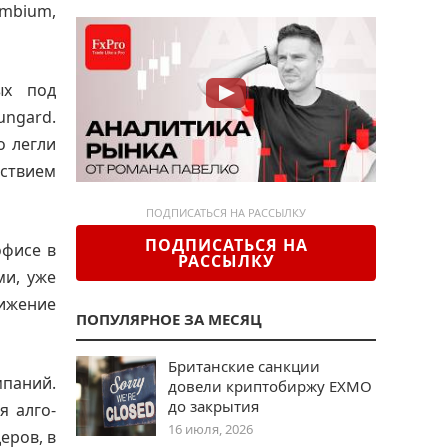
mbium,
ых под
ungard.
о легли
ствием
ПОДПИСАТЬСЯ НА РАССЫЛКУ
ПОДПИСАТЬСЯ НА
офисе в
РАССЫЛКУ
ми, уже
вижение
ПОПУЛЯРНОЕ ЗА МЕСЯЦ
Британские санкции
паний.
довели криптобиржу EXMO
до закрытия
я алго-
16 июля, 2026
еров, в