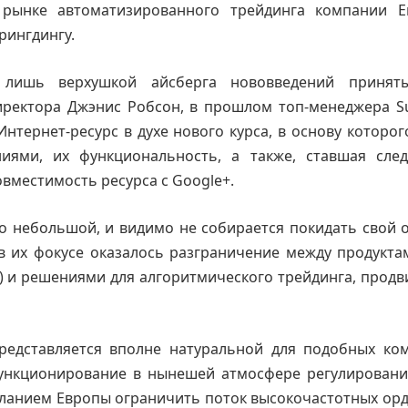
 рынке автоматизированного трейдинга компании E
рингдингу.
 лишь верхушкой айсберга нововведений принят
иректора Джэнис Робсон, в прошлом топ-менеджера S
нтернет-ресурс в духе нового курса, в основу которог
иями, их функциональность, а также, ставшая след
овместимость ресурса с Google+.
о небольшой, и видимо не собирается покидать свой 
в их фокусе оказалось разграничение между продукта
r) и решениями для алгоритмического трейдинга, прод
едставляется вполне натуральной для подобных ком
ункционирование в нынешей атмосфере регулировани
еланием Европы ограничить поток высокочастотных орд