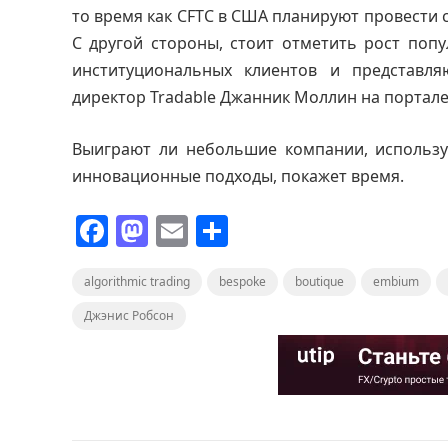
то время как CFTC в США планируют провести 
С другой стороны, стоит отметить рост поп
институциональных клиентов и представл
директор Tradable Джанник Моллин на портал
Выиграют ли небольшие компании, использу
инновационные подходы, покажет время.
F
M
E
О
a
a
m
т
algorithmic trading
c
st
ai
bespoke
п
boutique
embium
e
o
l
р
Джэнис Робсон
b
d
а
o
o
в
o
n
и