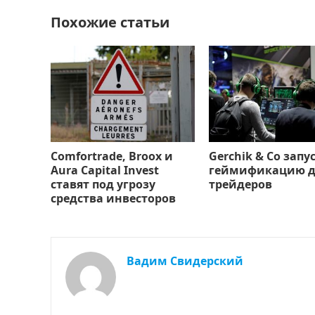
k
т
ь
Похожие статьи
Comfortrade, Broox и
Gerchik & Co запу
Aura Capital Invest
геймификацию д
ставят под угрозу
трейдеров
средства инвесторов
Вадим Свидерский