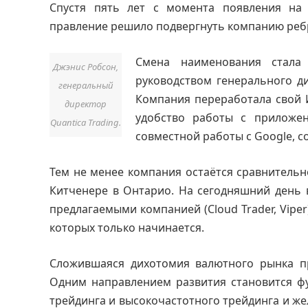
Спустя пять лет с момента появления на
правление решило подвергнуть компанию реб
Смена наименования стала
Джэнис Робсон,
руководством генерального д
генеральный
Компания переработала свой И
директор
удобство работы с приложен
Quantica Trading.
совместной работы с Google, с
Тем не менее компания остаётся сравнительн
Китченере в Онтарио. На сегодняшний день 
предлагаемыми компанией (Cloud Trader, Vipe
которых только начинается.
Сложившаяся дихотомия валютного рынка пр
Одним направлением развития становится ф
трейдинга и высокочастотного трейдинга и ж