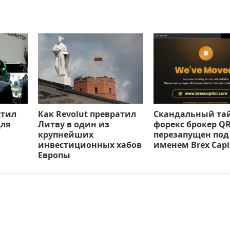
стил
Как Revolut превратил
Скандальный та
ля
Литву в один из
форекс брокер Q
крупнейших
перезапущен под
инвестиционных хабов
именем Brex Capi
Европы