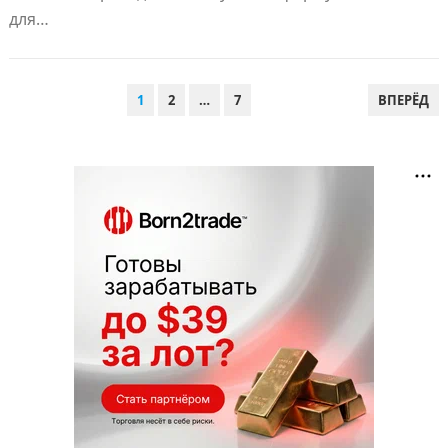
для…
ПАГИНАЦИЯ
1
2
…
7
ВПЕРЁД
ЗАПИСЕЙ