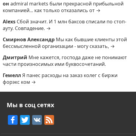
он
admiral markets были прекрасной прибыльной
компанией... как только отказались от →
Alexs
Сбой значит. И 1 млн баксов списали по стоп-
ауту. Совпадение. →
Смирнов Александр
Мы как бывшие клиенты этой
бессмысленной организации - могу сказать, →
Дмитрий
Мне кажется, господа даже не понимают
части произносимых ими буквосочетаний.
Гемелл
Я панес расходы на заказ колег с биржи
форэкс ком →
Мы в соц сетях
F
T
V
F
a
w
K
e