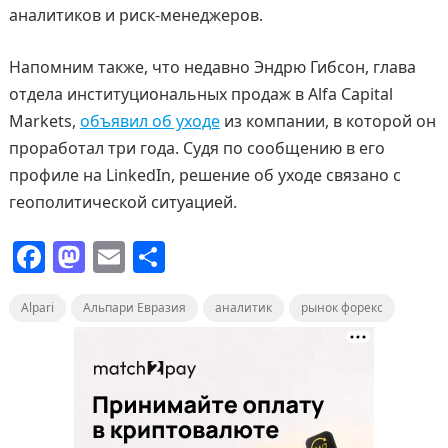
аналитиков и риск-менеджеров.
Напомним также, что недавно Эндрю Гибсон, глава
отдела институциональных продаж в Alfa Capital
Markets,
объявил об уходе
из компании, в которой он
проработал три года. Судя по сообщению в его
профиле на LinkedIn, решение об уходе связано с
геополитической ситуацией.
F
M
E
О
a
a
m
т
Alpari
c
Альпари Евразия
st
ai
п
аналитик
рынок форекс
e
o
l
р
b
d
а
o
o
в