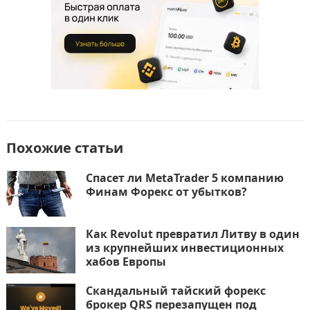
o
n
и
k
т
ь
Похожие статьи
Спасет ли MetaTrader 5 компанию
Финам Форекс от убытков?
Как Revolut превратил Литву в один
из крупнейших инвестиционных
хабов Европы
Скандальный тайский форекс
брокер QRS перезапущен под