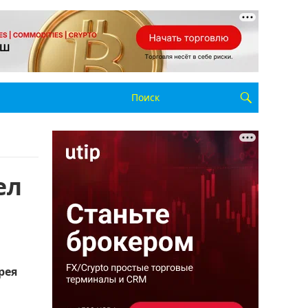
ел
рея