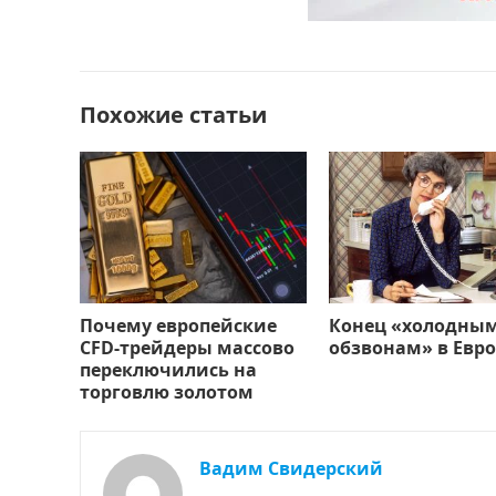
b
d
а
o
o
в
o
n
и
Похожие статьи
k
т
ь
Почему европейские
Конец «холодны
CFD-трейдеры массово
обзвонам» в Евро
переключились на
торговлю золотом
Вадим Свидерский