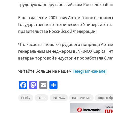
трудовую карьеру в российском Россельхозбан
Еще в далеком 2007 году Артем Гонов окончил
Государственного Технического Университета.
правительстве Российской Федерации.
Что касается нового трудового поприща Артема
генеральным менеджером в INFINOX Capital. Ч
ветеран торговой индустрии проработала 8 лет, 
Читайте больше на нашем
Telegram-канале!
F
M
E
О
a
a
m
т
Exinity
c
st
FxPro
ai
INFINOX
п
назначение
форекс бр
e
o
l
р