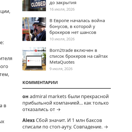
до закрытия
16 июля, 2026
ации,
В Европе началась война
бонусов, в которой у
брокеров нет шансов
10 июля, 2026
е:
Born2trade включен в
список брокеров на сайтах
ителя
MetaQuotes
вого
9 июля, 2026
тем,
КОММЕНТАРИИ
он
admiral markets были прекрасной
прибыльной компанией... как только
а в
отказались от →
Alexs
Сбой значит. И 1 млн баксов
ых
списали по стоп-ауту. Совпадение. →