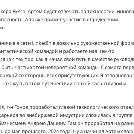
кера FxPro, Артем будет отвечать за технологии, иннов
пасность. А также примет участие в определении
мы.
раничке в сети LinkedIn в довольно художественной форм
антастической командой и работаете над чем-то
ца с тех пор, как я начал свой путь в качестве руковод
ад быть частью этой невероятной команды. С самого пер
держкой со стороны всех присутствующих. Я взволнован 
о нахожусь в этом путешествии с такой талантливой и
OX, г-н Гонов проработал главой технологического отдел
я карьера во внебиржевой индустрии сложилась в группе
бизнесмену Андрею Дашину. Там он проработал на разн
ть до мая прошлого, 2024 года. Ну а начинал Артем свою