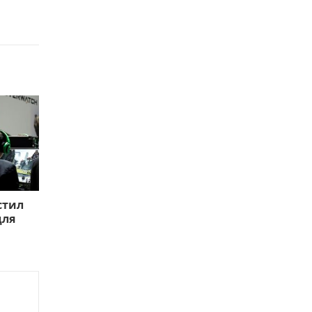
стил
для