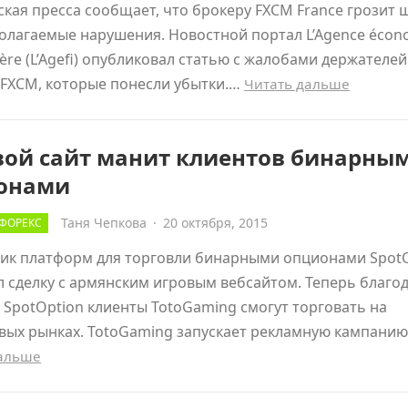
кая пресса сообщает, что брокеру FXCM France грозит 
олагаемые нарушения. Новостной портал L’Agence écon
cière (L’Agefi) опубликовал статью с жалобами держателей
 FXCM, которые понесли убытки.…
Читать дальше
вой сайт манит клиентов бинарны
онами
Таня Чепкова
·
20 октября, 2015
ФОРЕКС
ик платформ для торговли бинарными опционами Spot
 сделку с армянским игровым вебсайтом. Теперь благо
т SpotOption клиенты TotoGaming смогут торговать на
вых рынках. TotoGaming запускает рекламную кампанию
дальше