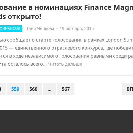
ование в номинациях Finance Magn
s открыто!
Таня Чепкова
·
19 октября, 2015
 ФИНАНСОВ
ью сообщает о старте голосования в рамках London Su
015 — единственного отраслевого конкурса, где победи
ся в ходе независимого голосования равными среди р
ита осталось всего…
Читать дальше
8
559
560
…
567
ВП