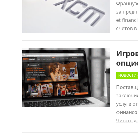
Французс
за предп
et finan
счетов в
Игро
опци
НОВОСТИ 
Поставщ
заключил
услуге о
финансо
Читать 