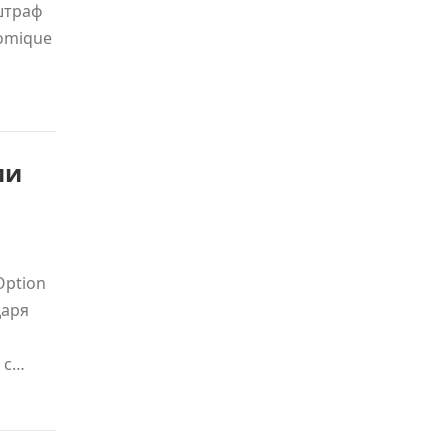
штраф
omique
ми
Option
даря
 с…