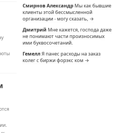
Смирнов Александр
Мы как бывшие
клиенты этой бессмысленной
организации - могу сказать, →
Дмитрий
Мне кажется, господа даже
не понимают части произносимых
ну
ими буквосочетаний.
люты
Гемелл
Я панес расходы на заказ
колег с биржи форэкс ком →
м
ются
ии.