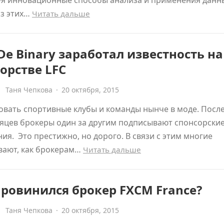
уя инновационные способы анализа и применения данн
из этих…
Читать дальше
De Binary заработал известность на
орстве LFC
Таня Чепкова
·
20 октября, 2015
вать спортивные клубы и команды нынче в моде. Посл
яцев брокеры один за другим подписывают спонсорски
ия. Это престижно, но дорого. В связи с этим многие
вают, как брокерам…
Читать дальше
ровинился брокер FXCM France?
Таня Чепкова
·
20 октября, 2015