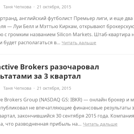
Таня Чепкова
·
21 октября, 2015
ртранд, английский футболист Премьер лиги, и еще два
ля — Луи Белл и Мэттью Киркам, открывают брокерску
 с громким названием Silicon Markets. Штаб-квартира 
и будет располагаться в…
Читать дальше
active Brokers разочаровал
ьтатами за 3 квартал
Таня Чепкова
·
21 октября, 2015
ive Brokers Group (NASDAQ GS: IBKR) — онлайн брокер и м
опубликовал не впечатляющие финансовые результаты 
вартал, закончившийся 30 сентября 2015 года. Компани
а, что разводненная прибыль на…
Читать дальше