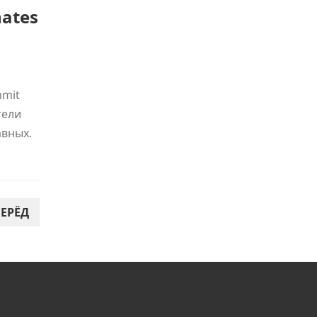
ates
mmit
тели
авных.
ЕРЁД