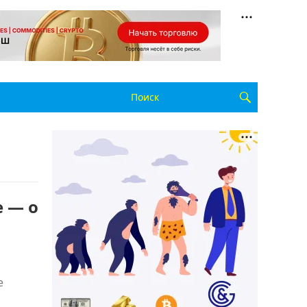
е — о
е