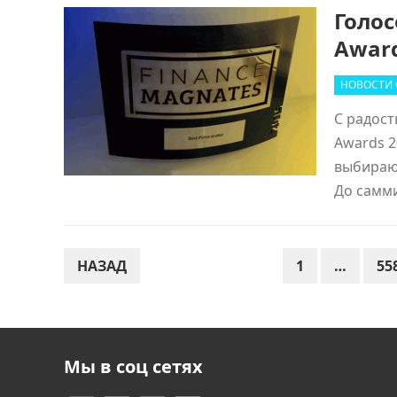
Голос
Award
НОВОСТИ
С радост
Awards 2
выбирают
До самм
ПАГИНАЦИЯ
НАЗАД
1
…
55
ЗАПИСЕЙ
Мы в соц сетях