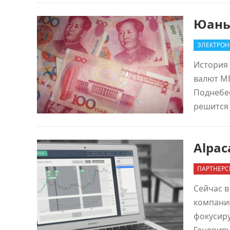
Юань
ЭЛЕКТРОН
История 
валют МВ
Поднебес
решится
Alpac
ПАРТНЕРС
Сейчас в
компани
фокусиру