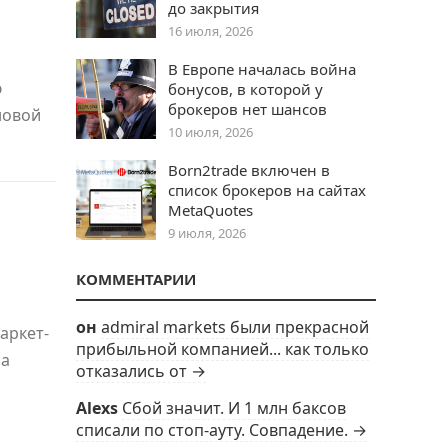
до закрытия
16 июля, 2026
В Европе началась война
ю
бонусов, в которой у
брокеров нет шансов
новой
10 июля, 2026
Born2trade включен в
список брокеров на сайтах
MetaQuotes
9 июля, 2026
КОММЕНТАРИИ
он
admiral markets были прекрасной
аркет-
прибыльной компанией... как только
за
отказались от →
я
Alexs
Сбой значит. И 1 млн баксов
списали по стоп-ауту. Совпадение. →