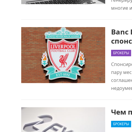
Генерир
многие 
Banc 
спонс
БРОКЕРЫ
Спонсиро
пару мес
соглашен
недоуме
Чем п
БРОКЕРЫ