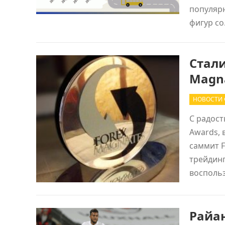
популярн
фигур с
Стали
Magna
НОВОСТИ
С радост
Awards, 
саммит F
трейдинг
восполь
Райан