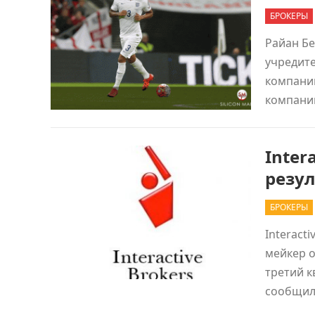
БРОКЕРЫ
Райан Бе
учредите
компанию
компани
Inter
резул
БРОКЕРЫ
Interact
мейкер 
третий к
сообщил