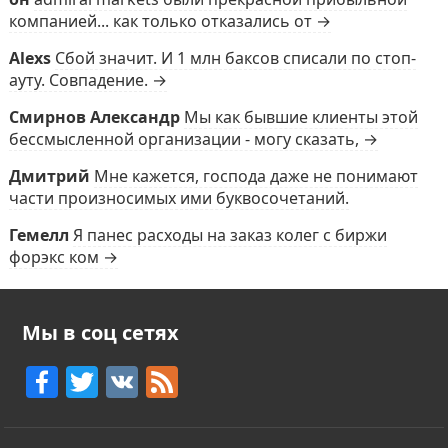
компанией... как только отказались от →
Alexs
Сбой значит. И 1 млн баксов списали по стоп-
ауту. Совпадение. →
Смирнов Александр
Мы как бывшие клиенты этой
бессмысленной организации - могу сказать, →
Дмитрий
Мне кажется, господа даже не понимают
части произносимых ими буквосочетаний.
Гемелл
Я панес расходы на заказ колег с биржи
форэкс ком →
Мы в соц сетях
F
T
V
F
a
w
K
e
c
itt
e