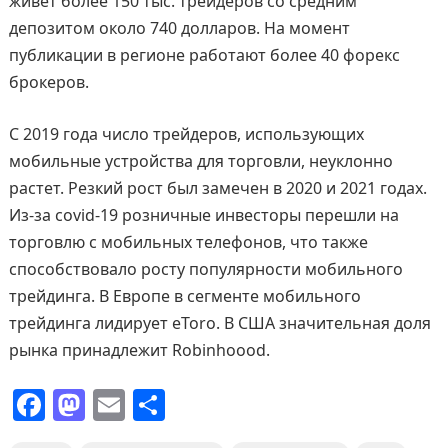
живет более 150 тыс. трейдеров со средним
депозитом около 740 долларов. На момент
публикации в регионе работают более 40 форекс
брокеров.
С 2019 года число трейдеров, использующих
мобильные устройства для торговли, неуклонно
растет. Резкий рост был замечен в 2020 и 2021 годах.
Из-за covid-19 розничные инвесторы перешли на
торговлю с мобильных телефонов, что также
способствовало росту популярности мобильного
трейдинга. В Европе в сегменте мобильного
трейдинга лидирует eToro. В США значительная доля
рынка принадлежит Robinhoood.
F
M
E
О
a
a
m
т