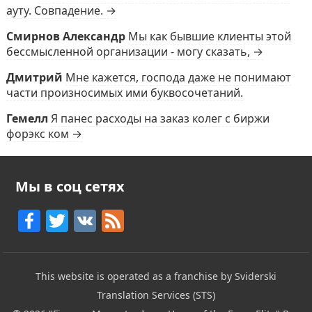
ауту. Совпадение. →
Смирнов Александр
Мы как бывшие клиенты этой
бессмысленной организации - могу сказать, →
Дмитрий
Мне кажется, господа даже не понимают
части произносимых ими буквосочетаний.
Гемелл
Я панес расходы на заказ колег с биржи
форэкс ком →
Мы в соц сетях
F
T
V
F
a
w
K
e
c
itt
e
This website is operated as a franchise by Sviderski
e
er
d
Translation Services (STS)
b