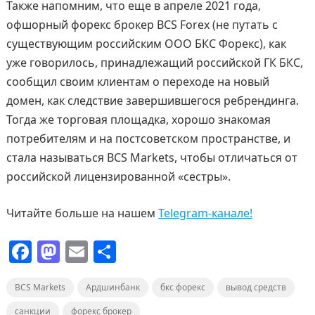
Также напомним, что еще в апреле 2021 года,
офшорный форекс брокер BCS Forex (не путать с
существующим российским ООО БКС Форекс), как
уже говорилось, принадлежащий российской ГК БКС,
сообщил своим клиентам о переходе на новый
домен, как следствие завершившегося ребрендинга.
Тогда же торговая площадка, хорошо знакомая
потребителям и на постсоветском пространстве, и
стала называться BCS Markets, чтобы отличаться от
российской лицензированной «сестры».
Читайте больше на нашем
Telegram-канале!
F
M
E
О
a
a
m
т
BCS Markets
c
st
Ардшинбанк
ai
п
бкс форекс
вывод средств
санкции
форекс брокер