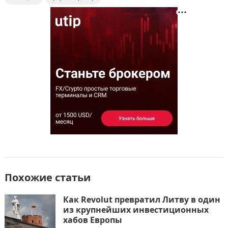
e
o
l
р
b
d
а
o
o
в
o
n
и
k
т
ь
Похожие статьи
Как Revolut превратил Литву в один
из крупнейших инвестиционных
хабов Европы