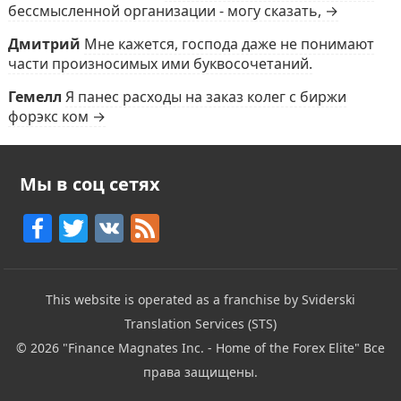
бессмысленной организации - могу сказать, →
Дмитрий
Мне кажется, господа даже не понимают
части произносимых ими буквосочетаний.
Гемелл
Я панес расходы на заказ колег с биржи
форэкс ком →
Мы в соц сетях
F
T
V
F
a
w
K
e
c
itt
e
This website is operated as a franchise by Sviderski
e
er
d
Translation Services (STS)
b
© 2026
"Finance Magnates Inc. - Home of the Forex Elite"
Все
o
права защищены.
o