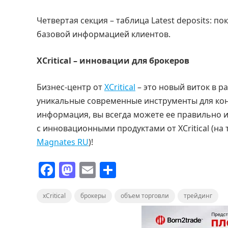
Четвертая секция – таблица Latest deposits: п
базовой информацией клиентов.
XCritical – инновации для брокеров
Бизнес-центр от
XCritical
– это новый виток в р
уникальные современные инструменты для конт
информация, вы всегда можете ее правильно и
с инновационными продуктами от XCritical (на
Magnates RU
)!
F
M
E
О
a
a
m
т
xCritical
c
st
брокеры
ai
п
объем торговли
трейдинг
e
o
l
р