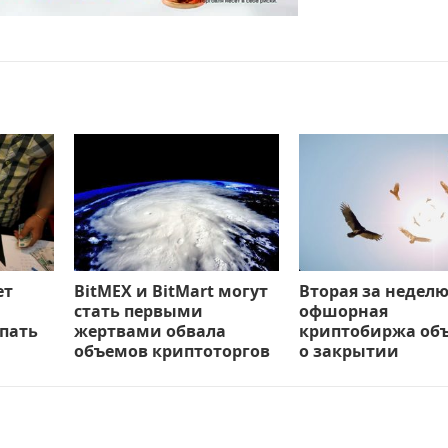
ет
BitMEX и BitMart могут
Вторая за недел
стать первыми
офшорная
пать
жертвами обвала
криптобиржа об
объемов криптоторгов
о закрытии