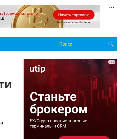
ти
за