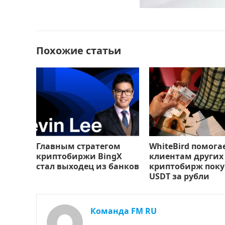
b
d
а
o
o
в
o
n
и
Похожие статьи
k
т
ь
Главным стратегом
WhiteBird помога
криптобиржи BingX
клиентам других
стал выходец из банков
криптобирж поку
USDT за рубли
Команда FM RU