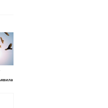
ю
ъявила