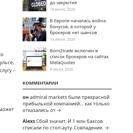
до закрытия
16 июля, 2026
В Европе началась война
бонусов, в которой у
брокеров нет шансов
10 июля, 2026
Born2trade включен в
ко
список брокеров на сайтах
ульсе,
MetaQuotes
9 июля, 2026
лугу –
.
КОММЕНТАРИИ
он
admiral markets были прекрасной
прибыльной компанией... как только
 может
отказались от →
Alexs
Сбой значит. И 1 млн баксов
списали по стоп-ауту. Совпадение. →