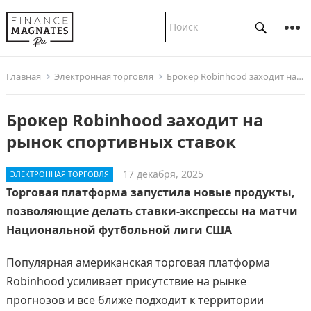
Главная
Электронная торговля
Брокер Robinhood заходит на рынок спортивных ставок
Брокер Robinhood заходит на
рынок спортивных ставок
17 декабря, 2025
ЭЛЕКТРОННАЯ ТОРГОВЛЯ
Торговая платформа запустила новые продукты,
позволяющие делать ставки-экспрессы на матчи
Национальной футбольной лиги США
Популярная американская торговая платформа
Robinhood усиливает присутствие на рынке
прогнозов и все ближе подходит к территории