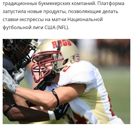
традиционных букмекерских компаний. Платформа
запустила новые продукты, позволяющие делать
ставки-экспрессы на матчи Национальной
футбольной лиги США (NFL).