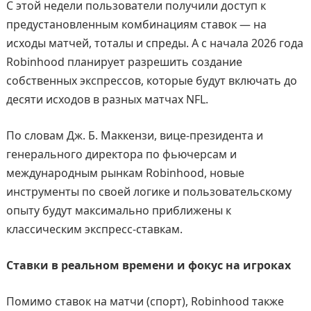
С этой недели пользователи получили доступ к
предустановленным комбинациям ставок — на
исходы матчей, тоталы и спреды. А с начала 2026 года
Robinhood планирует разрешить создание
собственных экспрессов, которые будут включать до
десяти исходов в разных матчах NFL.
По словам Дж. Б. Маккензи, вице-президента и
генерального директора по фьючерсам и
международным рынкам Robinhood, новые
инструменты по своей логике и пользовательскому
опыту будут максимально приближены к
классическим экспресс-ставкам.
Ставки в реальном времени и фокус на игроках
Помимо ставок на матчи (спорт), Robinhood также