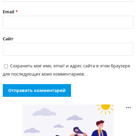
Email
*
Сайт
Сохранить моё имя, email и адрес сайта в этом браузере
для последующих моих комментариев.