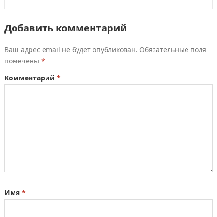
Добавить комментарий
Ваш адрес email не будет опубликован.
Обязательные поля
помечены
*
Комментарий
*
Имя
*