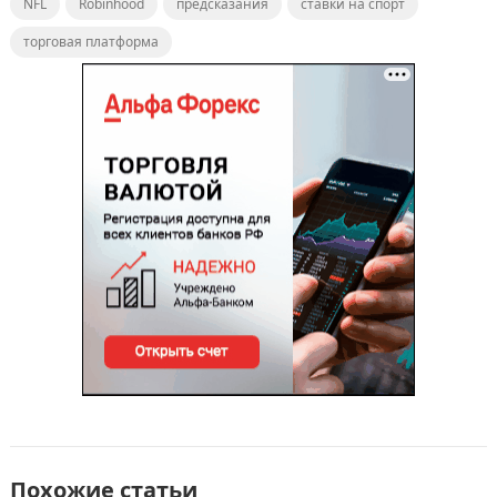
NFL
c
Robinhood
st
ai
предсказания
п
ставки на спорт
e
o
l
р
торговая платформа
b
d
а
o
o
в
o
n
и
k
т
ь
Похожие статьи