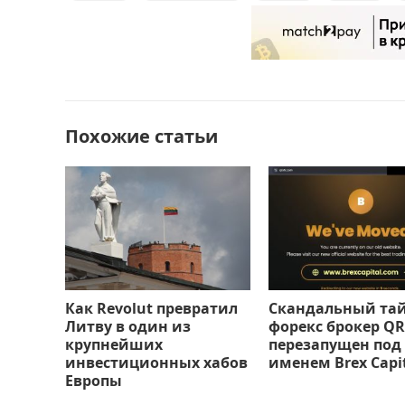
e
o
l
р
b
d
а
o
o
в
o
n
и
Похожие статьи
k
т
ь
Как Revolut превратил
Скандальный та
Литву в один из
форекс брокер QR
крупнейших
перезапущен под
инвестиционных хабов
именем Brex Capi
Европы