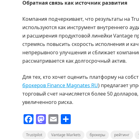
Обратная связь как источник развития
Компания подчеркивает, что результаты на Tru
используются как инструмент внутреннего ауди
и расширения продуктовой линейки Vantage п
стремясь повысить скорость исполнения и ка
непрерывного улучшения и сближает компанию
рассматривается как долгосрочный актив.
Для тех, кто хочет оценить платформу на соб
брокеров Finance Magnates RU
) предлагает уп
торговый счет начисляется более 50 долларов
увеличенного риска.
F
M
E
О
a
a
m
т
Trustpilot
c
st
Vantage Markets
ai
п
брокеры
рейтинг