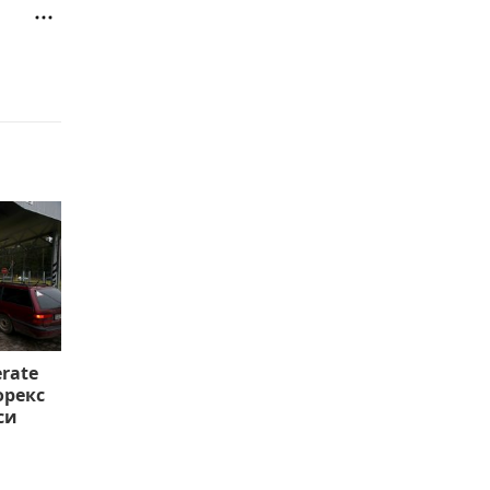
rate
орекс
си