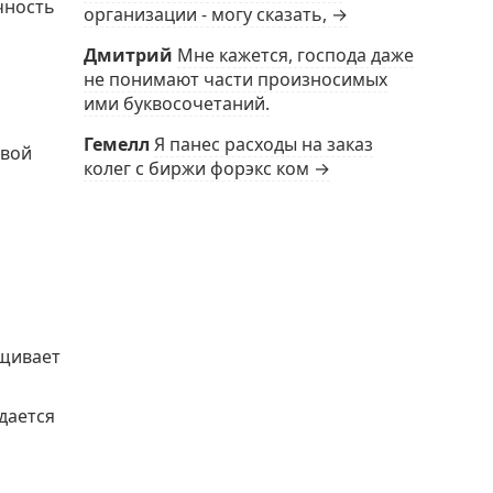
чность
организации - могу сказать, →
Дмитрий
Мне кажется, господа даже
не понимают части произносимых
ими буквосочетаний.
Гемелл
Я панес расходы на заказ
овой
колег с биржи форэкс ком →
м
ащивает
дается