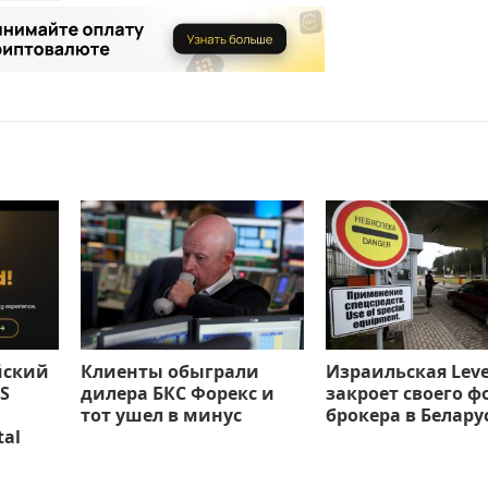
йский
Клиенты обыграли
Израильская Leve
S
дилера БКС Форекс и
закроет своего ф
тот ушел в минус
брокера в Белару
tal