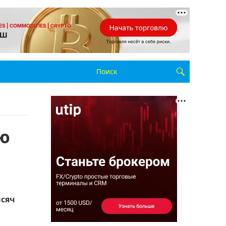
ю
ысяч