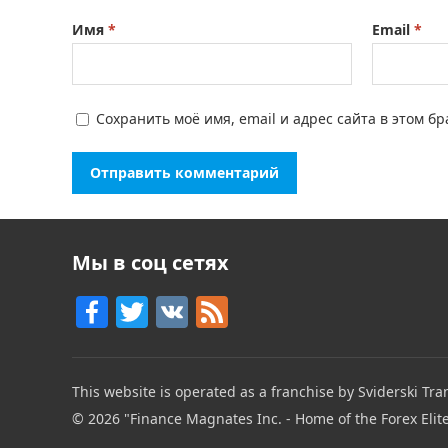
Имя
*
Email
*
Сохранить моё имя, email и адрес сайта в этом 
Мы в соц сетях
F
T
V
F
a
w
K
e
c
itt
e
This website is operated as a franchise by Sviderski Tran
e
er
d
© 2026
"Finance Magnates Inc. - Home of the Forex Elit
b