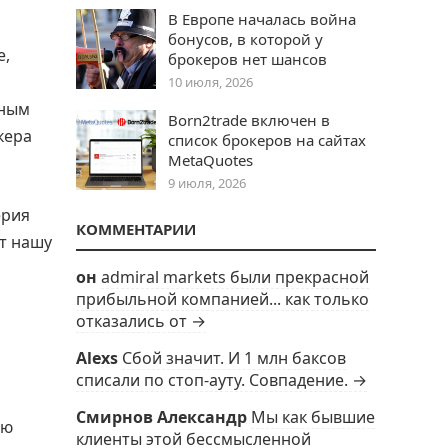
В Европе началась война
бонусов, в которой у
е,
брокеров нет шансов
10 июля, 2026
зным
Born2trade включен в
кера
список брокеров на сайтах
MetaQuotes
9 июля, 2026
ерия
КОММЕНТАРИИ
ет нашу
он
admiral markets были прекрасной
прибыльной компанией... как только
отказались от →
Alexs
Сбой значит. И 1 млн баксов
списали по стоп-ауту. Совпадение. →
Смирнов Александр
Мы как бывшие
ию
клиенты этой бессмысленной