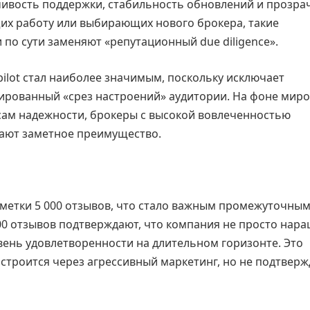
чивость поддержки, стабильность обновлений и прозра
их работу или выбирающих нового брокера, такие
 по сути заменяют «репутационный due diligence».
ilot стал наиболее значимым, поскольку исключает
гированный «срез настроений» аудитории. На фоне мир
сам надежности, брокеры с высокой вовлеченностью
ают заметное преимущество.
тметки 5 000 отзывов, что стало важным промежуточны
0 отзывов подтверждают, что компания не просто нар
овень удовлетворенности на длительном горизонте. Это
 строится через агрессивный маркетинг, но не подтверж